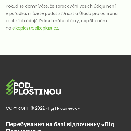
Pokud se domníváte, že zpracování vašich údajů není
v pořádku, můžete podat stížnost u Úřadu pro ochranu
osobních údajů. Pokud máte otázky, napište nám
na
elkoplast@elkoplast.cz
.
COPYRIGHT © 2022 «Під Плоштиною»
Перебування на базі відпочинку «Під