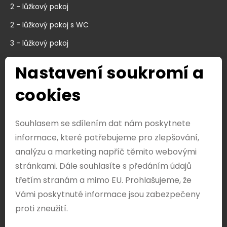
2 - lůžkový pokoj
2 - lůžkový pokoj s WC
3 - lůžkový pokoj
Nastavení soukromí a
Kontaktujte nás
cookies
Ubytovací areál Pod Ploštinou
Tichov 3
766 01 Tichov
Souhlasem se sdílením dat nám poskytnete
Česká Republika
informace, které potřebujeme pro zlepšování,
analýzu a marketing napříč těmito webovými
+420 603 164 229
stránkami. Dále souhlasíte s předáním údajů
třetím stranám a mimo EU. Prohlašujeme, že
petrsloncik@gmail.com
Vámi poskytnuté informace jsou zabezpečeny
proti zneužití.