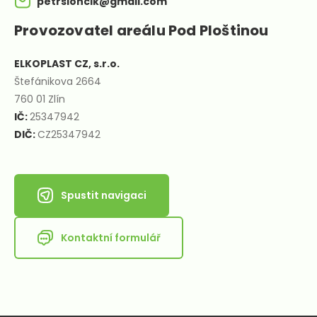
petrsloncik@gmail.com
Provozovatel areálu Pod Ploštinou
ELKOPLAST CZ, s.r.o.
Štefánikova 2664
760 01 Zlín
IČ:
25347942
DIČ:
CZ25347942
Spustit navigaci
Kontaktní formulář